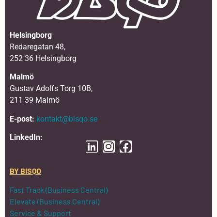
Helsingborg
Redaregatan 48,
252 36 Helsingborg
Malmö
Gustav Adolfs Torg 10B,
211 39 Malmö
E-post:
kontakt@bisqo.se
LinkedIn:
BY BISQO
Fast Track (Business Central)
Elevate (Business Central)
Service & Support