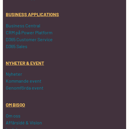
BUSINESS APPLICATIONS
Business Central
CRM på Power Platform
D365 Customer Service
D365 Sales
NYHETER & EVENT
Nyheter
Kommande event
Genomförda event
OM BISQO
Om oss
Affärsidé & Vision