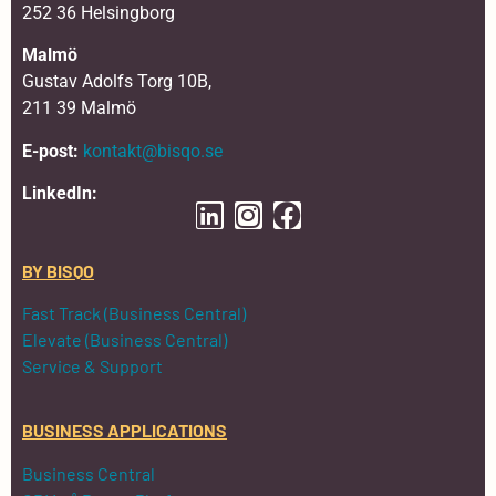
252 36 Helsingborg
Malmö
Gustav Adolfs Torg 10B,
211 39 Malmö
E-post:
kontakt@bisqo.se
LinkedIn:
BY BISQO
Fast Track (Business Central)
Elevate (Business Central)
Service & Support
BUSINESS APPLICATIONS
Business Central