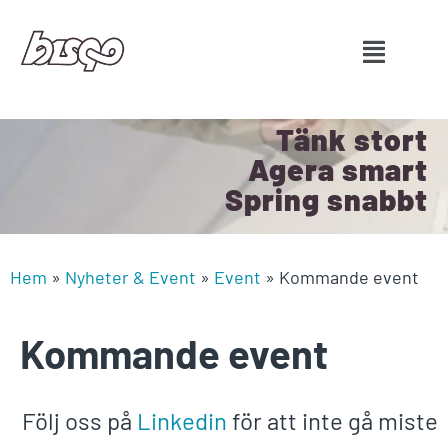
Tänk stort
Agera smart
Spring snabbt
Hem
»
Nyheter & Event
»
Event
»
Kommande event
Kommande event
Följ oss på
Linkedin
för att inte gå miste