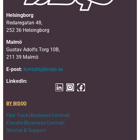
Helsingborg
Redaregatan 48,
252 36 Helsingborg
Malmö
Gustav Adolfs Torg 10B,
211 39 Malmö
E-post:
kontakt@bisqo.se
LinkedIn:
BY BISQO
Fast Track (Business Central)
Elevate (Business Central)
Service & Support