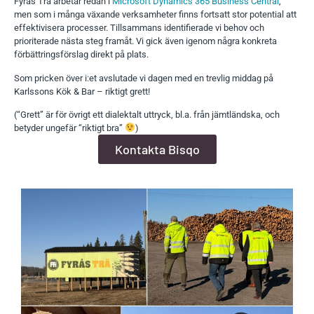
Fyrås Trä arbetar redan i
Microsoft Dynamics 365 Business Central
,
men som i många växande verksamheter finns fortsatt stor potential att
effektivisera processer. Tillsammans identifierade vi behov och
prioriterade nästa steg framåt. Vi gick även igenom några konkreta
förbättringsförslag direkt på plats.
Som pricken över i:et avslutade vi dagen med en trevlig middag på
Karlssons Kök & Bar – riktigt grett!
(“Grett” är för övrigt ett dialektalt uttryck, bl.a. från jämtländska, och
betyder ungefär “riktigt bra”
)
Kontakta Bisqo