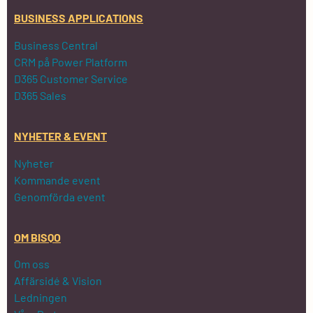
BUSINESS APPLICATIONS
Business Central
CRM på Power Platform
D365 Customer Service
D365 Sales
NYHETER & EVENT
Nyheter
Kommande event
Genomförda event
OM BISQO
Om oss
Affärsidé & Vision
Ledningen