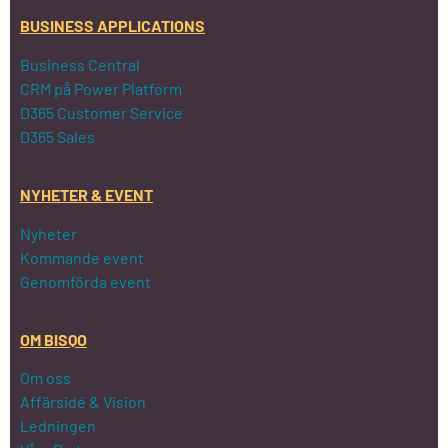
BUSINESS APPLICATIONS
Business Central
CRM på Power Platform
D365 Customer Service
D365 Sales
NYHETER & EVENT
Nyheter
Kommande event
Genomförda event
OM BISQO
Om oss
Affärsidé & Vision
Ledningen