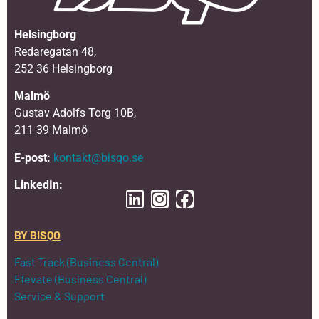
Helsingborg
Redaregatan 48,
252 36 Helsingborg
Malmö
Gustav Adolfs Torg 10B,
211 39 Malmö
E-post:
kontakt@bisqo.se
LinkedIn:
BY BISQO
Fast Track (Business Central)
Elevate (Business Central)
Service & Support