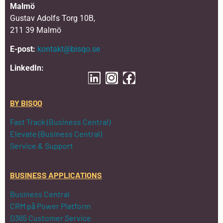
Malmö
Gustav Adolfs Torg 10B,
211 39 Malmö
E-post:
kontakt@bisqo.se
LinkedIn:
BY BISQO
Fast Track (Business Central)
Elevate (Business Central)
Service & Support
BUSINESS APPLICATIONS
Business Central
CRM på Power Platform
D365 Customer Service