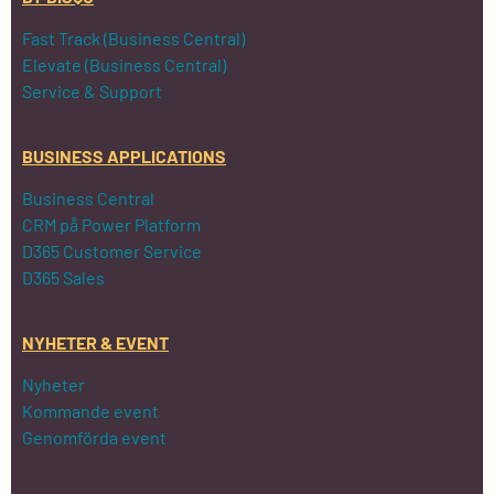
Fast Track (Business Central)
Elevate (Business Central)
Service & Support
BUSINESS APPLICATIONS
Business Central
CRM på Power Platform
D365 Customer Service
D365 Sales
NYHETER & EVENT
Nyheter
Kommande event
Genomförda event