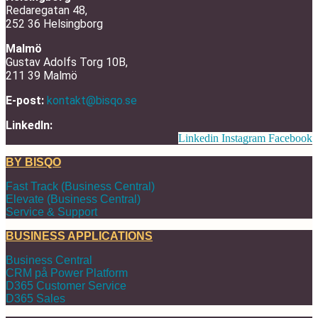
Redaregatan 48,
252 36 Helsingborg
Malmö
Gustav Adolfs Torg 10B,
211 39 Malmö
E-post:
kontakt@bisqo.se
LinkedIn:
Linkedin
Instagram
Facebook
BY BISQO
Fast Track (Business Central)
Elevate (Business Central)
Service & Support
BUSINESS APPLICATIONS
Business Central
CRM på Power Platform
D365 Customer Service
D365 Sales