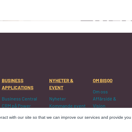
BUSINESS
NYHETER &
OM BISQO
APPLICATIONS
EVENT
Om oss
Business Central
Nyheter
Affärsidé &
CRM på Power
Kommande event
Vision
Platform
Genomförda
Ledningen
eract with our site so that we can improve our services and provide you
D365 Customer
event
Våra Partners
Service
Jobb