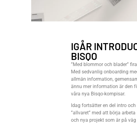
IGÅR INTRODU
BISQO
”Med blommor och blader” firad
Med sedvanlig onboarding med
allmän information, gemensam 
ännu mer information är den fö
våra nya Bisqo-kompisar.
Idag fortsätter en del intro oc
”allvaret” med att börja arbeta 
och nya projekt som är på väg 