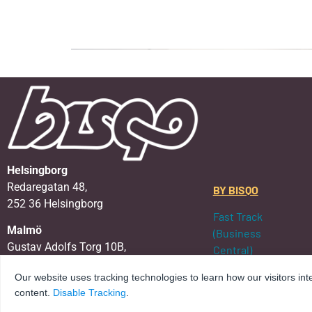
Helsingborg
Redaregatan 48,
BY BISQO
252 36 Helsingborg
Fast Track
Malmö
(Business
Gustav Adolfs Torg 10B,
Central)
211 39 Malmö
Elevate (Business
Our website uses tracking technologies to learn how our visitors int
Central)
E-post:
kontakt@bisqo.se
content.
Disable Tracking
.
Service & Support