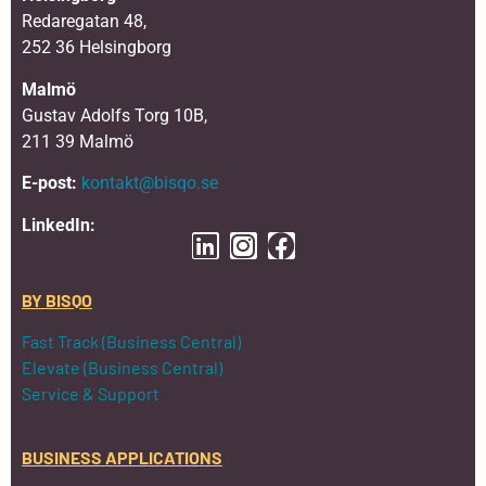
Redaregatan 48,
252 36 Helsingborg
Malmö
Gustav Adolfs Torg 10B,
211 39 Malmö
E-post:
kontakt@bisqo.se
LinkedIn:
BY BISQO
Fast Track (Business Central)
Elevate (Business Central)
Service & Support
BUSINESS APPLICATIONS