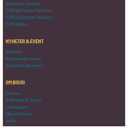
Business Central
CRM på Power Platform
D365 Customer Service
D365 Sales
NYHETER & EVENT
Nyheter
Kommande event
Genomförda event
OM BISQO
Om oss
Affärsidé & Vision
Ledningen
Våra Partners
Jobb
Kundreferenser