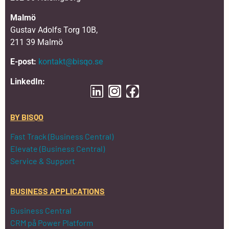
Malmö
Gustav Adolfs Torg 10B,
211 39 Malmö
E-post:
kontakt@bisqo.se
LinkedIn:
BY BISQO
Fast Track (Business Central)
Elevate (Business Central)
Service & Support
BUSINESS APPLICATIONS
Business Central
CRM på Power Platform