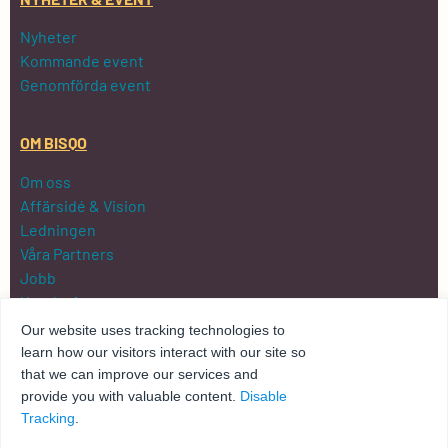
Nyheter
Kommande event
Genomförda event
OM BISQO
Om oss
Affärsidé & Vision
Ledningen
Våra Partners
Jobb
Kundreferenser
Kontakta oss
Our website uses tracking technologies to
Integritetspolicy
learn how our visitors interact with our site so
that we can improve our services and
provide you with valuable content.
Disable
Tracking
.