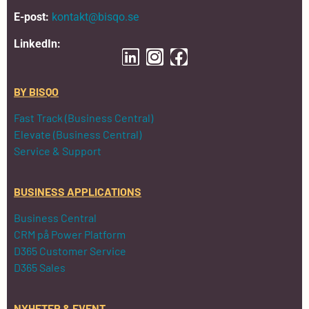
E-post:
kontakt@bisqo.se
LinkedIn:
BY BISQO
Fast Track (Business Central)
Elevate (Business Central)
Service & Support
BUSINESS APPLICATIONS
Business Central
CRM på Power Platform
D365 Customer Service
D365 Sales
NYHETER & EVENT