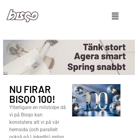
NU FIRAR
BISQO 100!
Ytterligare en milstolpe då
vi på Bisqo kan
konstatera att vi på vår
hemsida (och parallelt
också på LinkedIn) redan