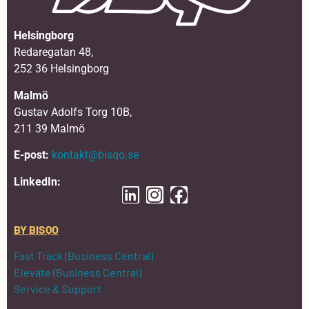
Helsingborg
Redaregatan 48,
252 36 Helsingborg
Malmö
Gustav Adolfs Torg 10B,
211 39 Malmö
E-post:
kontakt@bisqo.se
LinkedIn:
BY BISQO
Fast Track (Business Central)
Elevate (Business Central)
Service & Support