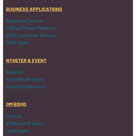
BUSINESS APPLICATIONS
Business Central
CRM på Power Platform
D365 Customer Service
D365 Sales
NYHETER & EVENT
Nyheter
Kommande event
Genomförda event
OM BISQO
Om oss
Affärsidé & Vision
Ledningen