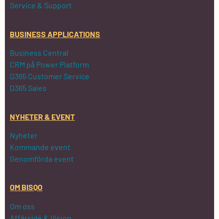
Service & Support
BUSINESS APPLICATIONS
Business Central
CRM på Power Platform
D365 Customer Service
D365 Sales
NYHETER & EVENT
Nyheter
Kommande event
Genomförda event
OM BISQO
Om oss
Affärsidé & Vision