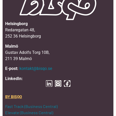
Helsingborg
Redaregatan 48,
252 36 Helsingborg
Malmö
Gustav Adolfs Torg 10B,
211 39 Malmö
E-post:
kontakt@bisqo.se
LinkedIn:
BY BISQO
Fast Track (Business Central)
Elevate (Business Central)