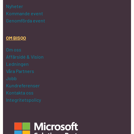
Nyheter
Kommande event
Genomförda event
OM BISQO
Om oss
Affärsidé & Vision
Ledningen
Våra Partners
Jobb
Kundreferenser
Kontakta oss
Integritetspolicy