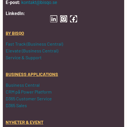
E-post:
kontakt@bisqo.se
LinkedIn:
BY BISQO
Fast Track (Business Central)
Elevate (Business Central)
Service & Support
BUSINESS APPLICATIONS
Business Central
CRM på Power Platform
D365 Customer Service
D365 Sales
NYHETER & EVENT