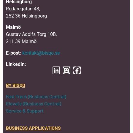
Helsingborg
Redaregatan 48,
252 36 Helsingborg
Malmö
Gustav Adolfs Torg 10B,
211 39 Malmö
E-post:
kontakt@bisqo.se
LinkedIn:
BY BISQO
Fast Track (Business Central)
Elevate (Business Central)
Service & Support
BUSINESS APPLICATIONS