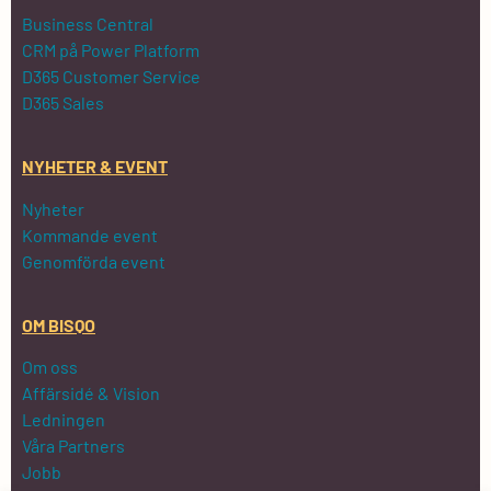
Business Central
CRM på Power Platform
D365 Customer Service
D365 Sales
NYHETER & EVENT
Nyheter
Kommande event
Genomförda event
OM BISQO
Om oss
Affärsidé & Vision
Ledningen
Våra Partners
Jobb