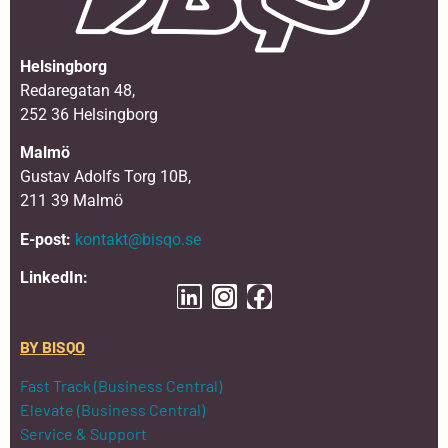
Helsingborg
Redaregatan 48,
252 36 Helsingborg
Malmö
Gustav Adolfs Torg 10B,
211 39 Malmö
E-post:
kontakt@bisqo.se
LinkedIn:
BY BISQO
Fast Track (Business Central)
Elevate (Business Central)
Service & Support