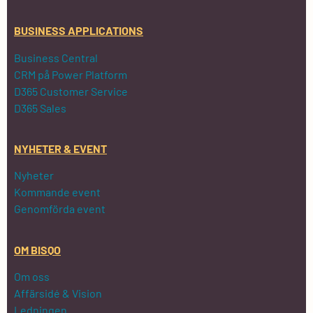
BUSINESS APPLICATIONS
Business Central
CRM på Power Platform
D365 Customer Service
D365 Sales
NYHETER & EVENT
Nyheter
Kommande event
Genomförda event
OM BISQO
Om oss
Affärsidé & Vision
Ledningen