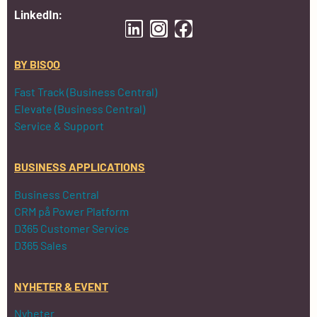
LinkedIn:
BY BISQO
Fast Track (Business Central)
Elevate (Business Central)
Service & Support
BUSINESS APPLICATIONS
Business Central
CRM på Power Platform
D365 Customer Service
D365 Sales
NYHETER & EVENT
Nyheter