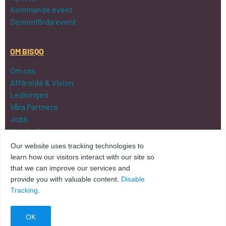
Kommande event
Genomförda event
OM BISQO
Om oss
Affärsidé & Vision
Ledningen
Våra Partners
Jobb
Kundreferenser
Kontakta oss
Our website uses tracking technologies to
Integritetspolicy
learn how our visitors interact with our site so
that we can improve our services and
provide you with valuable content.
Disable
Tracking
.