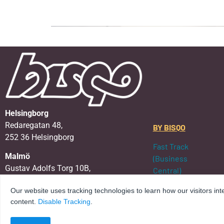
Helsingborg
Redaregatan 48,
BY BISQO
252 36 Helsingborg
Fast Track
Malmö
(Business
Gustav Adolfs Torg 10B,
Central)
211 39 Malmö
Elevate (Business
Our website uses tracking technologies to learn how our visitors int
Central)
E-post:
kontakt@bisqo.se
content.
Disable Tracking
.
Service & Support
LinkedIn: