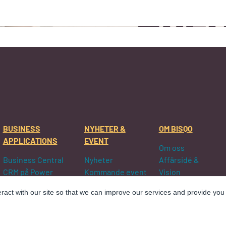
BUSINESS
NYHETER &
OM BISQO
APPLICATIONS
EVENT
Om oss
Business Central
Nyheter
Affärsidé &
CRM på Power
Kommande event
Vision
Platform
Genomförda
Ledningen
eract with our site so that we can improve our services and provide you
D365 Customer
event
Våra Partners
Service
Jobb
D365 Sales
Kundreferenser