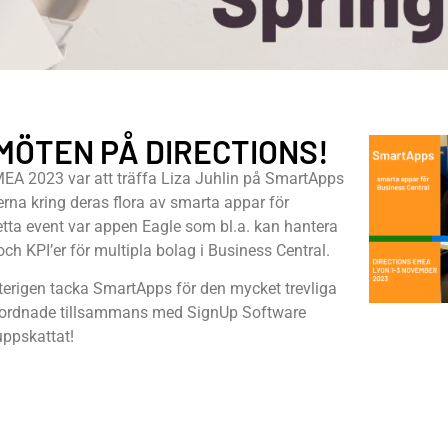
MÖTEN PÅ DIRECTIONS!
MEA 2023 var att träffa Liza Juhlin på SmartApps
rna kring deras flora av smarta appar för
detta event var appen Eagle som bl.a. kan hantera
och KPI’er för multipla bolag i Business Central.
erigen tacka SmartApps för den mycket trevliga
ordnade tillsammans med SignUp Software
ppskattat!