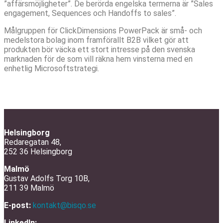
”affärsmöjligheter”. De berörda engelska termerna är ”Sales
engagement, Sequences och Handoffs to sales”.
Målgruppen för ClickDimensions PowerPack är små- och
medelstora bolag inom framförallt B2B vilket gör att
produkten bör väcka ett stort intresse på den svenska
marknaden för de som vill räkna hem vinsterna med en
enhetlig Microsoftstrategi.
Helsingborg
Redaregatan 48,
252 36 Helsingborg
Malmö
Gustav Adolfs Torg 10B,
211 39 Malmö
E-post:
kontakt@bisqo.se
LinkedIn: